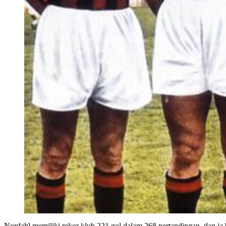
Nordahl memiliki rekor klub 221 gol dalam 268 pertandingan, dan ia b