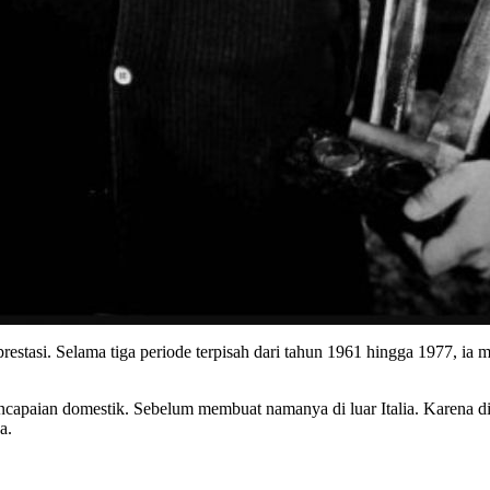
estasi. Selama tiga periode terpisah dari tahun 1961 hingga 1977, ia 
encapaian domestik. Sebelum membuat namanya di luar Italia. Karena 
a.