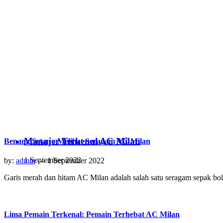
Manajer Terkenal AC Milan
Benang Setan : Melihat Seragam AC Milan
1 September 2022
by:
admin
— 1 September 2022
Garis merah dan hitam AC Milan adalah salah satu seragam sepak bo
Lima Pemain Terkenal: Pemain Terhebat AC Milan