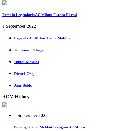
Pemain Legendaris AC Milan: Franco Baresi
1 September 2022
Legenda AC Milan: Paolo Maldini
Tommaso Pobega
Junior Messias
Divock Origi
Ante Rebić
ACM History
1 September 2022
Benang Setan : Melihat Seragam AC Milan