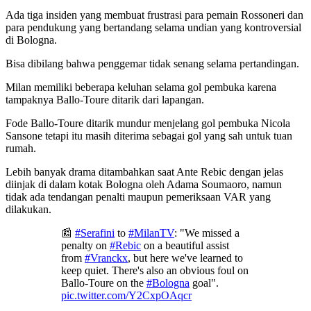
Ada tiga insiden yang membuat frustrasi para pemain Rossoneri dan
para pendukung yang bertandang selama undian yang kontroversial
di Bologna.
Bisa dibilang bahwa penggemar tidak senang selama pertandingan.
Milan memiliki beberapa keluhan selama gol pembuka karena
tampaknya Ballo-Toure ditarik dari lapangan.
Fode Ballo-Toure ditarik mundur menjelang gol pembuka Nicola
Sansone tetapi itu masih diterima sebagai gol yang sah untuk tuan
rumah.
Lebih banyak drama ditambahkan saat Ante Rebic dengan jelas
diinjak di dalam kotak Bologna oleh Adama Soumaoro, namun
tidak ada tendangan penalti maupun pemeriksaan VAR yang
dilakukan.
📰
#Serafini
to
#MilanTV
: "We missed a
penalty on
#Rebic
on a beautiful assist
from
#Vranckx
, but here we've learned to
keep quiet. There's also an obvious foul on
Ballo-Toure on the
#Bologna
goal".
pic.twitter.com/Y2CxpOAqcr