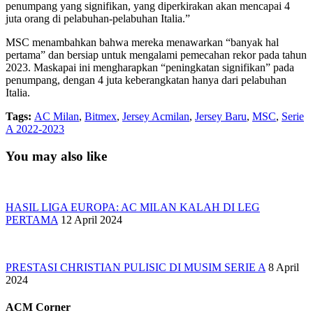
penumpang yang signifikan, yang diperkirakan akan mencapai 4
juta orang di pelabuhan-pelabuhan Italia.”
MSC menambahkan bahwa mereka menawarkan “banyak hal
pertama” dan bersiap untuk mengalami pemecahan rekor pada tahun
2023. Maskapai ini mengharapkan “peningkatan signifikan” pada
penumpang, dengan 4 juta keberangkatan hanya dari pelabuhan
Italia.
Tags:
AC Milan
,
Bitmex
,
Jersey Acmilan
,
Jersey Baru
,
MSC
,
Serie
A 2022-2023
You may also like
HASIL LIGA EUROPA: AC MILAN KALAH DI LEG
PERTAMA
12 April 2024
PRESTASI CHRISTIAN PULISIC DI MUSIM SERIE A
8 April
2024
ACM Corner