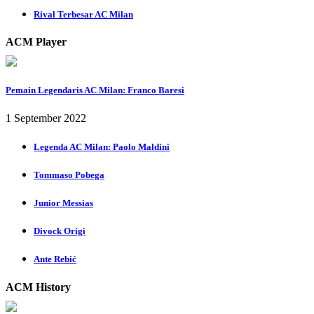
Rival Terbesar AC Milan
ACM Player
Pemain Legendaris AC Milan: Franco Baresi
1 September 2022
Legenda AC Milan: Paolo Maldini
Tommaso Pobega
Junior Messias
Divock Origi
Ante Rebić
ACM History