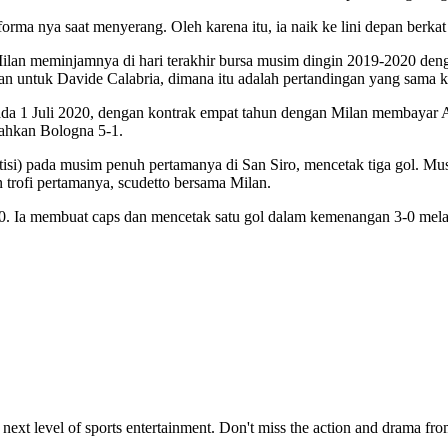
rma nya saat menyerang. Oleh karena itu, ia naik ke lini depan berkat
 Milan meminjamnya di hari terakhir bursa musim dingin 2019-2020 den
gan untuk Davide Calabria, dimana itu adalah pertandingan yang sama 
 Juli 2020, dengan kontrak empat tahun dengan Milan membayar Ander
lahkan Bologna 5-1.
tisi) pada musim penuh pertamanya di San Siro, mencetak tiga gol. M
 trofi pertamanya, scudetto bersama Milan.
0. Ia membuat caps dan mencetak satu gol dalam kemenangan 3-0 mela
ext level of sports entertainment. Don't miss the action and drama from 