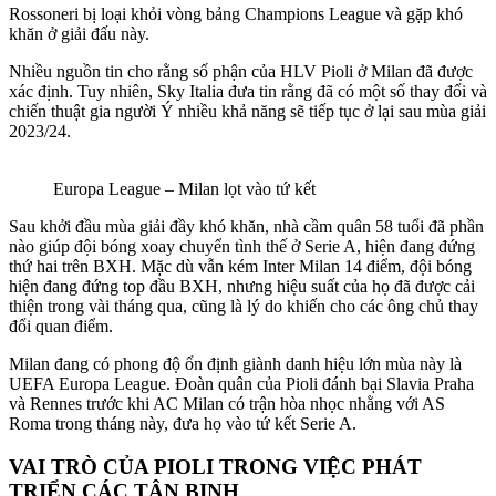
Rossoneri bị loại khỏi vòng bảng Champions League và gặp khó
khăn ở giải đấu này.
Nhiều nguồn tin cho rằng số phận của HLV Pioli ở Milan đã được
xác định. Tuy nhiên, Sky Italia đưa tin rằng đã có một số thay đổi và
chiến thuật gia người Ý nhiều khả năng sẽ tiếp tục ở lại sau mùa giải
2023/24.
Europa League – Milan lọt vào tứ kết
Sau khởi đầu mùa giải đầy khó khăn, nhà cầm quân 58 tuổi đã phần
nào giúp đội bóng xoay chuyển tình thế ở Serie A, hiện đang đứng
thứ hai trên BXH. Mặc dù vẫn kém Inter Milan 14 điểm, đội bóng
hiện đang đứng top đầu BXH, nhưng hiệu suất của họ đã được cải
thiện trong vài tháng qua, cũng là lý do khiến cho các ông chủ thay
đổi quan điểm.
Milan đang có phong độ ổn định giành danh hiệu lớn mùa này là
UEFA Europa League. Đoàn quân của Pioli đánh bại Slavia Praha
và Rennes trước khi AC Milan có trận hòa nhọc nhằng với AS
Roma trong tháng này, đưa họ vào tứ kết Serie A.
VAI TRÒ CỦA PIOLI TRONG VIỆC PHÁT
TRIỂN CÁC TÂN BINH