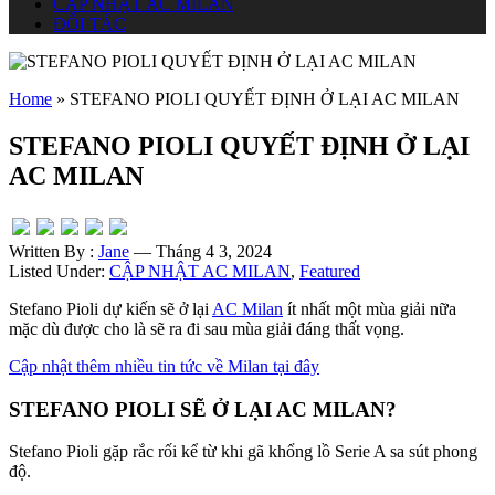
CẬP NHẬT AC MILAN
ĐỐI TÁC
Home
»
STEFANO PIOLI QUYẾT ĐỊNH Ở LẠI AC MILAN
STEFANO PIOLI QUYẾT ĐỊNH Ở LẠI
AC MILAN
Written By :
Jane
— Tháng 4 3, 2024
Listed Under:
CẬP NHẬT AC MILAN
,
Featured
Stefano Pioli dự kiến ​​sẽ ở lại
AC Milan
ít nhất một mùa giải nữa
mặc dù được cho là sẽ ra đi sau mùa giải đáng thất vọng.
Cập nhật thêm nhiều tin tức về Milan tại đây
STEFANO PIOLI SẼ Ở LẠI AC MILAN?
Stefano Pioli gặp rắc rối kể từ khi gã khổng lồ Serie A sa sút phong
độ.