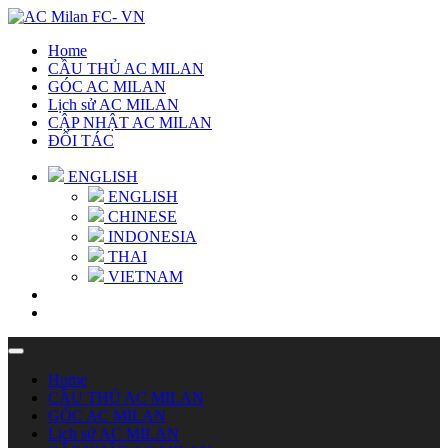
Home
CẦU THỦ AC MILAN
GÓC AC MILAN
Lịch sử AC MILAN
CẬP NHẬT AC MILAN
ĐỐI TÁC
ENGLISH
ENGLISH
CHINESE
INDONESIA
THAI
VIETNAM
Home
CẦU THỦ AC MILAN
GÓC AC MILAN
Lịch sử AC MILAN