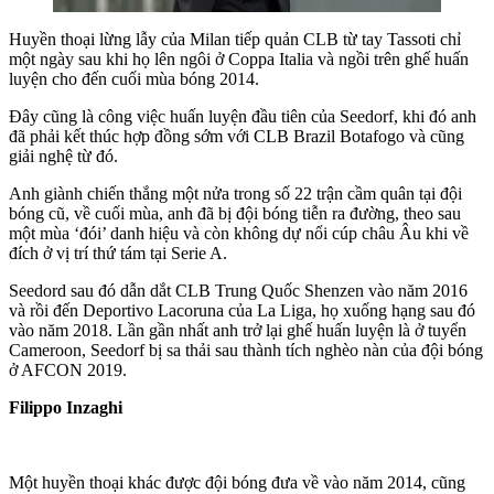
Huyền thoại lừng lẫy của Milan tiếp quản CLB từ tay Tassoti chỉ
một ngày sau khi họ lên ngôi ở Coppa Italia và ngồi trên ghế huấn
luyện cho đến cuối mùa bóng 2014.
Đây cũng là công việc huấn luyện đầu tiên của Seedorf, khi đó anh
đã phải kết thúc hợp đồng sớm với CLB Brazil Botafogo và cũng
giải nghệ từ đó.
Anh giành chiến thắng một nửa trong số 22 trận cầm quân tại đội
bóng cũ, về cuối mùa, anh đã bị đội bóng tiễn ra đường, theo sau
một mùa ‘đói’ danh hiệu và còn không dự nổi cúp châu Âu khi về
đích ở vị trí thứ tám tại Serie A.
Seedord sau đó dẫn dắt CLB Trung Quốc Shenzen vào năm 2016
và rồi đến Deportivo Lacoruna của La Liga, họ xuống hạng sau đó
vào năm 2018. Lần gần nhất anh trở lại ghế huấn luyện là ở tuyển
Cameroon, Seedorf bị sa thải sau thành tích nghèo nàn của đội bóng
ở AFCON 2019.
Filippo Inzaghi
Một huyền thoại khác được đội bóng đưa về vào năm 2014, cũng