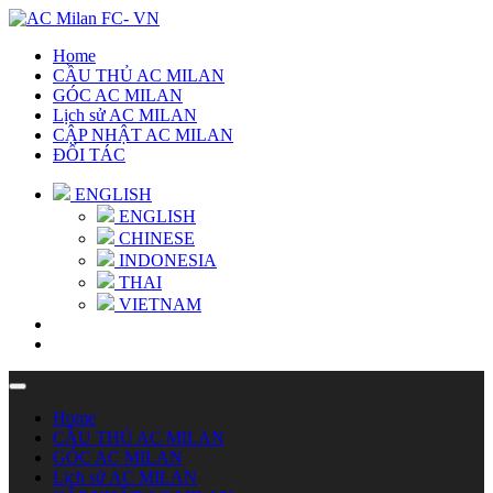
Home
CẦU THỦ AC MILAN
GÓC AC MILAN
Lịch sử AC MILAN
CẬP NHẬT AC MILAN
ĐỐI TÁC
ENGLISH
ENGLISH
CHINESE
INDONESIA
THAI
VIETNAM
Home
CẦU THỦ AC MILAN
GÓC AC MILAN
Lịch sử AC MILAN