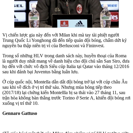
Vị chiến lược gia này đến với Milan khi mà tay tài phiệt người
Trung Quốc Li Yonghong đã đến tiếp quản đội bóng, chấm dứt kỷ
nguyên ba thập niên trị vì của Berlusconi và Fininvest.
Trong số những HLV trong danh sách này, huyền thoại của Roma
là người duy nhất mang về danh hiệu cho đội chủ sân San Siro, đưa
họ đến với chức vô địch Siêu cúp Italia tại Qatar vào tháng 12/2016
sau khi đánh bại Juventus bằng luân lưu.
Ở cúp quốc nội, Montella dẫn dắt đội bóng trở lại với cúp châu Âu
sau khi về đích ở vị trí thứ sáu. Nhưng mùa bóng tiếp theo
(2017/18) lại chứng kiến Montellla bị sa thải vào 27 tháng 11, sau
trận hòa không bàn thắng trước Torino ở Serie A, khiến đội bóng rơi
xuống vị trí thứ 10.
Gennaro Gattuso