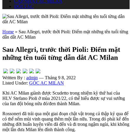
CẬP NHẬT AC MILAN
ĐỐI TÁC
Home
»
Sau Allegri, trước thời Pioli: Điểm mặt những tên tuổi từng
dẫn dắt AC Milan
Sau Allegri, trước thời Pioli: Điểm mặt
những tên tuổi từng dẫn dắt AC Milan
Written By :
admin
— Tháng 9 8, 2022
Listed Under:
GÓC AC MILAN
Khi AC Milan giành được Scudetto trong nhiệm kỳ thứ hai của
HLV Stefano Pioli ở mùa 2021/22, có thể hiểu được sự vui sướng
của fan đội bóng nửa đỏ/đen thành Milan.
Rossoneri đã trải qua một giai đoạn chật vật trong cả thập kỷ qua để
có thể nếm mùi vinh quang thêm một lần nữa. Trong đó phải kể đến
những đời huấn luyện viên đã đến và đi trong ngậm ngùi, khi không
một lần đưa Milan lên đỉnh thành công.