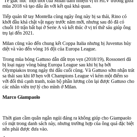
‘Tê giác húc’ một thời của Milan đảm nhiệm vị trí HLV trưởng giữa
mùa 2018 và tạo dấu ấn với kết quả khả quan.
Tiếp quản từ tay Montella cùng ngày ông này bị sa thải, Rino có
khởi đầu khá chật vật ngay trước năm mới, nhưng sau đó đã có
chuỗi 10 trận bất bại ở Serie A và kết thúc ở vị trí thứ sáu giúp ông
trụ lại đến 2021.
Milan cũng vào đến chung kết Coppa Italia nhưng bị Juventus hủy
diệt và vào đến vòng 16 đội của Europa League.
Trong mùa bóng Gattuso dẫn dắt trọn vẹn (2018/19), Rossoneri đã
bị loại ngay vòng bảng Europa League sau khi bị hạ bởi
Olympiakos trong ngày thi đấu cuối cùng. Và Gattuso sớm nhận trát
sa thải sau khi lỡ hẹn với Champions League vì kém một điểm so
với đối thủ cạnh tranh, toàn bộ phần lương còn lại được Gattuso cho
các nhân viên trợ lý cho mình ở Milan.
Marco Giampaolo
Thời gian cầm quân ngắn ngủi đáng ra không giúp cho Giampaolo
có mặt trong danh sách này, nhưng trường hợp của ông quá đặc biệt
nên phải được đưa vào.