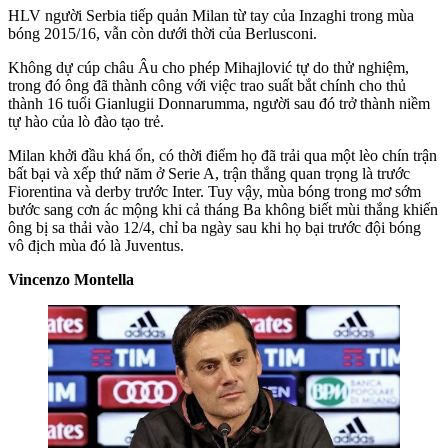
HLV người Serbia tiếp quản Milan từ tay của Inzaghi trong mùa
bóng 2015/16, vẫn còn dưới thời của Berlusconi.
Không dự cúp châu Âu cho phép Mihajlović tự do thử nghiệm,
trong đó ông đã thành công với việc trao suất bắt chính cho thủ
thành 16 tuổi Gianlugii Donnarumma, người sau đó trở thành niềm
tự hào của lò đào tạo trẻ.
Milan khởi đầu khá ổn, có thời điểm họ đã trải qua một lèo chín trận
bất bại và xếp thứ năm ở Serie A, trận thắng quan trọng là trước
Fiorentina và derby trước Inter. Tuy vậy, mùa bóng trong mơ sớm
bước sang cơn ác mộng khi cả tháng Ba không biết mùi thắng khiến
ông bị sa thải vào 12/4, chỉ ba ngày sau khi họ bại trước đội bóng
vô địch mùa đó là Juventus.
Vincenzo Montella