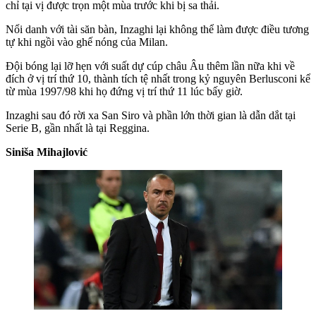
chỉ tại vị được trọn một mùa trước khi bị sa thải.
Nổi danh với tài săn bàn, Inzaghi lại không thể làm được điều tương
tự khi ngồi vào ghế nóng của Milan.
Đội bóng lại lỡ hẹn với suất dự cúp châu Âu thêm lần nữa khi về
đích ở vị trí thứ 10, thành tích tệ nhất trong kỷ nguyên Berlusconi kể
từ mùa 1997/98 khi họ đứng vị trí thứ 11 lúc bấy giờ.
Inzaghi sau đó rời xa San Siro và phần lớn thời gian là dẫn dắt tại
Serie B, gần nhất là tại Reggina.
Siniša Mihajlović