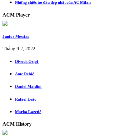
Những chiếc áo đấu đẹp nhất của AC Milan
ACM Player
Junior Messias
Tháng 9 2, 2022
Divock Origi
Ante Rebić
Daniel Maldini
Rafael Leão
Marko Lazetić
ACM History