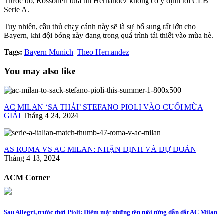
Trước đó, Rossoneri đưa tin Hernandez không có ý định rời CLB
Serie A.
Tuy nhiên, cầu thủ chạy cánh này sẽ là sự bổ sung rất lớn cho
Bayern, khi đội bóng này đang trong quá trình tái thiết vào mùa hè.
Tags:
Bayern Munich
,
Theo Hernandez
You may also like
AC MILAN ‘SA THẢI’ STEFANO PIOLI VÀO CUỐI MÙA
GIẢI
Tháng 4 24, 2024
AS ROMA VS AC MILAN: NHẬN ĐỊNH VÀ DỰ ĐOÁN
Tháng 4 18, 2024
ACM Corner
Sau Allegri, trước thời Pioli: Điểm mặt những tên tuổi từng dẫn dắt AC Milan