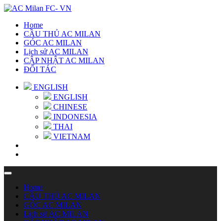
Home
CẦU THỦ AC MILAN
GÓC AC MILAN
Lịch sử AC MILAN
CẬP NHẬT AC MILAN
ĐỐI TÁC
ENGLISH
ENGLISH
CHINESE
INDONESIA
THAI
VIETNAM
Home
CẦU THỦ AC MILAN
GÓC AC MILAN
Lịch sử AC MILAN