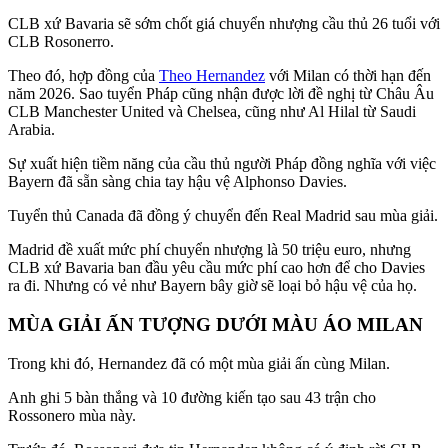
CLB xứ Bavaria sẽ sớm chốt giá chuyển nhượng cầu thủ 26 tuổi với
CLB Rosonerro.
Theo đó, hợp đồng của
Theo Hernandez
với Milan có thời hạn đến
năm 2026. Sao tuyển Pháp cũng nhận được lời đề nghị từ Châu Âu
CLB Manchester United và Chelsea, cũng như Al Hilal từ Saudi
Arabia.
Sự xuất hiện tiềm năng của cầu thủ người Pháp đồng nghĩa với việc
Bayern đã sẵn sàng chia tay hậu vệ Alphonso Davies.
Tuyển thủ Canada đã đồng ý chuyển đến Real Madrid sau mùa giải.
Madrid đề xuất mức phí chuyển nhượng là 50 triệu euro, nhưng
CLB xứ Bavaria ban đầu yêu cầu mức phí cao hơn để cho Davies
ra đi. Nhưng có vẻ như Bayern bây giờ sẽ loại bỏ hậu vệ của họ.
MÙA GIẢI ẤN TƯỢNG DƯỚI MÀU ÁO MILAN
Trong khi đó, Hernandez đã có một mùa giải ấn cùng Milan.
Anh ghi 5 bàn thắng và 10 đường kiến ​​tạo sau 43 trận cho
Rossonero mùa này.