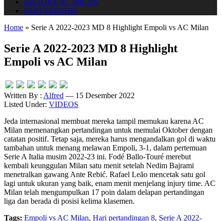
HISTORY AC MILAN
PARTNERSHIP
Home
»
Serie A 2022-2023 MD 8 Highlight Empoli vs AC Milan
Serie A 2022-2023 MD 8 Highlight
Empoli vs AC Milan
Written By :
Alfred
— 15 Desember 2022
Listed Under:
VIDEOS
Jeda internasional membuat mereka tampil memukau karena AC
Milan memenangkan pertandingan untuk memulai Oktober dengan
catatan positif. Tetap saja, mereka harus mengandalkan gol di waktu
tambahan untuk menang melawan Empoli, 3-1, dalam pertemuan
Serie A Italia musim 2022-23 ini. Fodé Ballo-Touré merebut
kembali keunggulan Milan satu menit setelah Nedim Bajrami
menetralkan gawang Ante Rebić. Rafael Leão mencetak satu gol
lagi untuk ukuran yang baik, enam menit menjelang injury time. AC
Milan telah mengumpulkan 17 poin dalam delapan pertandingan
liga dan berada di posisi kelima klasemen.
Tags:
Empoli vs AC Milan
,
Hari pertandingan 8
,
Serie A 2022-