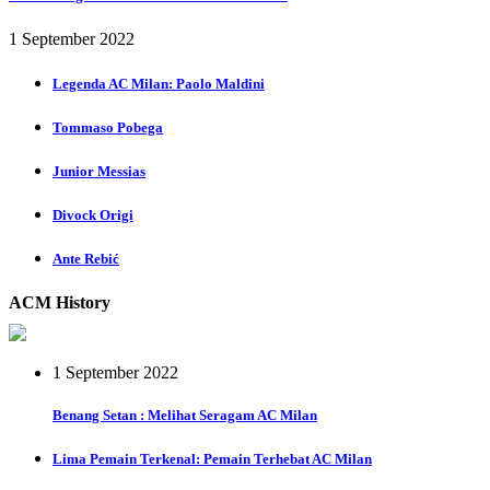
1 September 2022
Legenda AC Milan: Paolo Maldini
Tommaso Pobega
Junior Messias
Divock Origi
Ante Rebić
ACM History
1 September 2022
Benang Setan : Melihat Seragam AC Milan
Lima Pemain Terkenal: Pemain Terhebat AC Milan