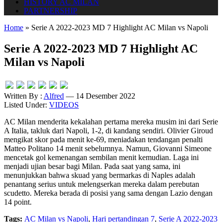
HISTORY AC MILAN
PARTNERSHIP
Home
»
Serie A 2022-2023 MD 7 Highlight AC Milan vs Napoli
Serie A 2022-2023 MD 7 Highlight AC
Milan vs Napoli
Written By :
Alfred
— 14 Desember 2022
Listed Under:
VIDEOS
AC Milan menderita kekalahan pertama mereka musim ini dari Serie
A Italia, takluk dari Napoli, 1-2, di kandang sendiri. Olivier Giroud
mengikat skor pada menit ke-69, meniadakan tendangan penalti
Matteo Politano 14 menit sebelumnya. Namun, Giovanni Simeone
mencetak gol kemenangan sembilan menit kemudian. Laga ini
menjadi ujian besar bagi Milan. Pada saat yang sama, ini
menunjukkan bahwa skuad yang bermarkas di Naples adalah
penantang serius untuk melengserkan mereka dalam perebutan
scudetto. Mereka berada di posisi yang sama dengan Lazio dengan
14 point.
Tags:
AC Milan vs Napoli
,
Hari pertandingan 7
,
Serie A 2022-2023