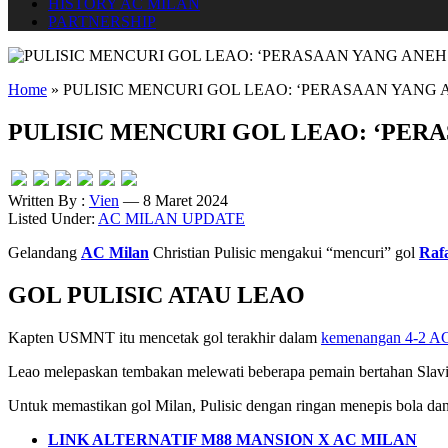
HISTORY AC MILAN
PARTNERSHIP
Home
»
PULISIC MENCURI GOL LEAO: ‘PERASAAN YANG 
PULISIC MENCURI GOL LEAO: ‘PER
Written By :
Vien
— 8 Maret 2024
Listed Under:
AC MILAN UPDATE
Gelandang
AC Milan
Christian Pulisic mengakui “mencuri” gol
Raf
GOL PULISIC ATAU LEAO
Kapten USMNT itu mencetak gol terakhir dalam
kemenangan 4-2 AC
Leao melepaskan tembakan melewati beberapa pemain bertahan Slavia 
Untuk memastikan gol Milan, Pulisic dengan ringan menepis bola d
LINK ALTERNATIF M88 MANSION X AC MILAN