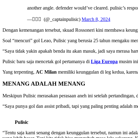
another angle. defender would’ve cleared. pulisic’s respo
— ًًً (@_captainpulisic)
March 8, 2024
Dengan kemenangan tersebut, skuad Rossoneri kini membawa keungg
Soal “mencuri” gol Leao, Pulisic yang berusia 25 tahun mengaku men
“Saya tidak yakin apakah benda itu akan masuk, jadi saya merasa ha
Pulisic baru saja mencetak gol pertamanya di
Liga Europa
musim ini.
Yang terpenting,
AC Milan
memiliki keunggulan di leg kedua, karen
MENANG ADALAH MENANG
Meskipun Pulisic merasakan perasaan aneh ini setelah pertandingan, 
“Saya punya gol dan assist pribadi, tapi yang paling penting adalah 
Pulisic
“Tentu saja kami senang dengan keunggulan tersebut, namun ini adal