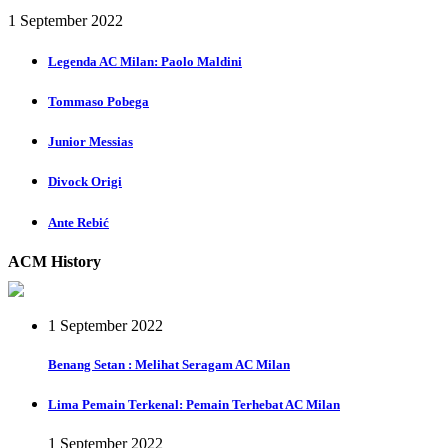
1 September 2022
Legenda AC Milan: Paolo Maldini
Tommaso Pobega
Junior Messias
Divock Origi
Ante Rebić
ACM History
1 September 2022
Benang Setan : Melihat Seragam AC Milan
Lima Pemain Terkenal: Pemain Terhebat AC Milan
1 September 2022