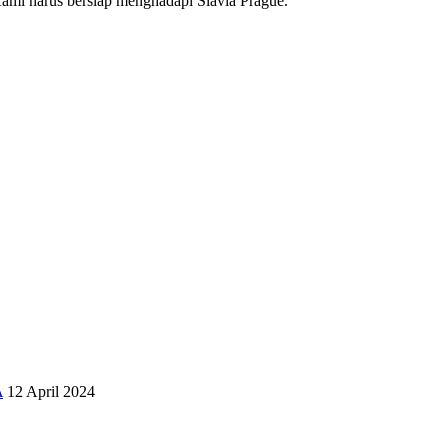
 Kami harus bersiap menghadapi Slavia Prague.”
A
12 April 2024