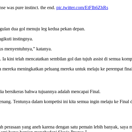
nse was pure instinct. the end.
pic.twitter.com/EtFIh6ZhRs
ulan dua gol menuju leg kedua pekan depan.
gikuti instingnya.
rus menyentuhnya,” katanya.
 Ia kini telah mencatatkan sembilan gol dan tujuh assist di semua kompe
a mereka meningkatkan peluang mereka untuk melaju ke perempat final
dia bersikeras bahwa tujuannya adalah mencapai Final.
menang. Tentunya dalam kompetisi ini kita semua ingin melaju ke Final d
ah perasaan yang aneh karena dengan satu pemain lebih banyak, saya m