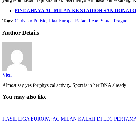
yang lebih besar. Tapi kita tidak bisa mengubah masa lalu sekarang.
PINDAHNYA AC MILAN KE STADION SAN DONATO
Tags:
Christian Pulisic
,
Liga Europa
,
Rafael Leao
,
Slavia Prague
Author Details
Vien
Almost say yes for physical activity. Sport is in her DNA already
You may also like
HASIL LIGA EUROPA: AC MILAN KALAH DI LEG PERTAM