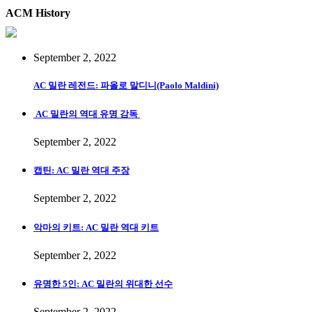
ACM History
September 2, 2022
AC 밀란 레전드: 파올로 말디니(Paolo Maldini)
AC 밀란의 역대 유명 감독
September 2, 2022
캡틴: AC 밀란 역대 주장
September 2, 2022
악마의 키트: AC 밀란 역대 키트
September 2, 2022
유명한 5인: AC 밀란의 위대한 선수
September 2, 2022