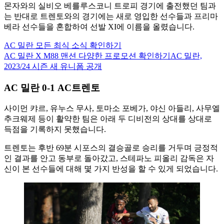
몬자와의 실비오 베를루스코니 트로피 경기에 출전했던 팀과
는 반대로 트렌토와의 경기에는 새로 영입한 선수들과 프리마
베라 선수들을 혼합하여 선발 XI에 이름을 올렸습니다.
AC 밀란 모든 최식 소식 확인하기
AC 밀란 X M88 맨션 다양한 프로모션 확인하기
AC 밀란,
2023/24 시즌 새 유니폼 공개
AC 밀란 0-1 AC트렌토
사이먼 캬르, 유누스 무사, 토마소 포베가, 야신 아들리, 사무엘
추크웨제 등이 활약한 팀은 아래 두 디비전의 상대를 상대로
득점을 기록하지 못했습니다.
트렌토는 후반 69분 시포스의 결승골로 승리를 거두며 긍정적
인 결과를 안고 동부로 돌아갔고, 스테파노 피올리 감독은 자
신이 본 선수들에 대해 몇 가지 반성을 할 수 있게 되었습니다.