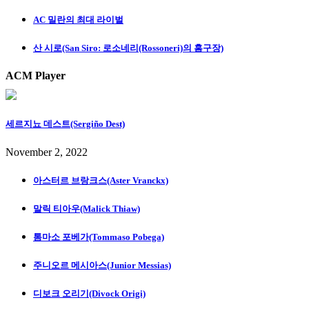
AC 밀란의 최대 라이벌
산 시로(San Siro: 로소네리(Rossoneri)의 홈구장)
ACM Player
세르지뇨 데스트(Sergiño Dest)
November 2, 2022
아스터르 브랑크스(Aster Vranckx)
말릭 티아우(Malick Thiaw)
톰마소 포베가(Tommaso Pobega)
주니오르 메시아스(Junior Messias)
디보크 오리기(Divock Origi)