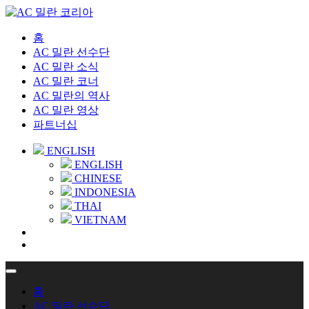
홈
AC 밀란 선수단
AC 밀란 소식
AC 밀란 코너
AC 밀란의 역사
AC 밀란 영상
파트너십
ENGLISH
ENGLISH
CHINESE
INDONESIA
THAI
VIETNAM
홈
AC 밀란 선수단