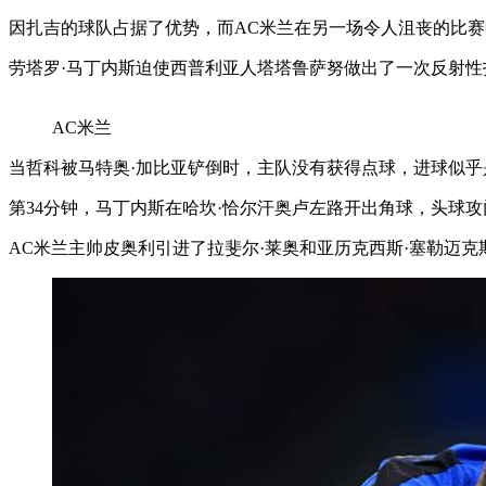
因扎吉的球队占据了优势，而AC米兰在另一场令人沮丧的比
劳塔罗·马丁内斯迫使西普利亚人塔塔鲁萨努做出了一次反射
AC米兰
当哲科被马特奥·加比亚铲倒时，主队没有获得点球，进球似
第34分钟，马丁内斯在哈坎·恰尔汗奥卢左路开出角球，头球
AC米兰主帅皮奥利引进了拉斐尔·莱奥和亚历克西斯·塞勒迈