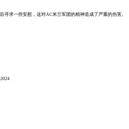
败后寻求一些安慰，这对AC米兰军团的精神造成了严重的伤害。
 2024