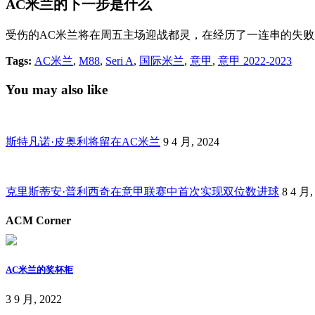
AC米兰的下一步是什么
受伤的AC米兰将在周五主场迎战都灵，在经历了一连串的失
Tags:
AC米兰
,
M88
,
Seri A
,
国际米兰
,
意甲
,
意甲 2022-2023
You may also like
斯特凡诺·皮奥利将留在AC米兰
9 4 月, 2024
克里斯蒂安·普利西奇在意甲联赛中首次实现双位数进球
8 4 月,
ACM Corner
AC米兰的奖杯柜
3 9 月, 2022