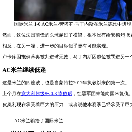
国际米兰 1-0 AC米兰-劳塔罗·马丁内斯在米兰德比中进球
然而，这位法国前锋的头球越过了横梁，根本没有给安德烈·
相反，在另一端，进一步的目标似乎更有可能实现。
卢卡库因拖倒蒂奥被判进球无效，马丁内斯因越位被罚进另一
AC米兰继续低迷
这是米兰的四连败，也是自蒙特拉2017年执教以来的第一次。
上个月在
意大利超级杯 0-3 惨败后
，红黑军团未能向国米复仇
皮奥利现在承受着巨大的压力，或者说他本赛季已经承受了巨
AC米兰输给了国际米兰