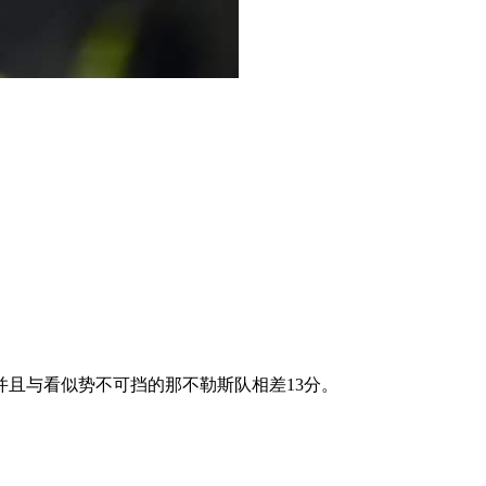
且与看似势不可挡的那不勒斯队相差13分。