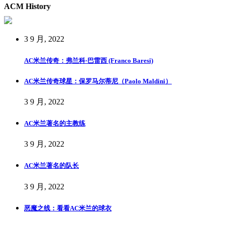
ACM History
3 9 月, 2022
AC米兰传奇：弗兰科·巴雷西 (Franco Baresi)
AC米兰传奇球星：保罗马尔蒂尼（Paolo Maldini）
3 9 月, 2022
AC米兰著名的主教练
3 9 月, 2022
AC米兰著名的队长
3 9 月, 2022
恶魔之线：看看AC米兰的球衣