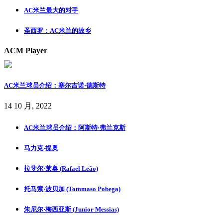
AC米兰最大的对手
圣西罗：AC米兰的故乡
ACM Player
AC米兰球员介绍：塞尔吉诺·德斯特
14 10 月, 2022
AC米兰球员介绍：阿斯特·弗兰克斯
马力克·提奥
拉斐尔·莱奥 (Rafael Leão)
托马索·波贝加 (Tommaso Pobega)
朱尼尔·梅西亚斯 (Junior Messias)