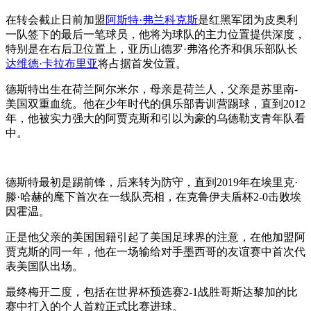
在转会截止日前加盟
阿斯特·弗兰科克斯
是红黑军团为皮奥利
一队签下的最后一笔球员，他将为球队的主力位置提供深度，
特别是在右后卫位置上，亚历山德罗·弗洛伦齐和俱乐部队长
达维德·卡拉布里亚
将占据首发位置。
德斯特出生在荷兰阿尔米尔，母亲是荷兰人，父亲是苏里南-
美国双重血统。他在少年时代的俱乐部青训营踢球，直到2012
年，他被实力强大的阿贾克斯和引以为豪的乌德勒支青年队看
中。
德斯特最初是踢前锋，后来转为防守，直到2019年在埃里克·
滕·哈赫的麾下首次在一线队亮相，在克鲁伊夫盾杯2-0击败埃
因霍温。
正是他父亲的美国国籍引起了美国足球界的注意，在他加盟阿
贾克斯的同一年，他在一场输给对手墨西哥的友谊赛中首次代
表美国队出场。
最终梅开二度，包括在世界杯预选赛2-1战胜哥斯达黎加的比
赛中打入的个人首粒正式比赛进球。