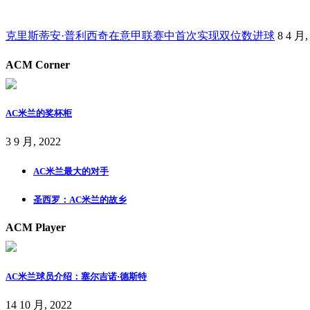
克里斯蒂安·普利西奇在意甲联赛中首次实现双位数进球
8 4 月,
ACM Corner
AC米兰的奖杯柜
3 9 月, 2022
AC米兰最大的对手
圣西罗：AC米兰的故乡
ACM Player
AC米兰球员介绍：塞尔吉诺·德斯特
14 10 月, 2022