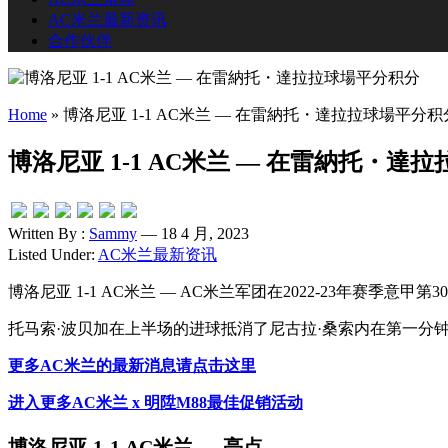
AC米兰最新资讯
合作伙伴
Home
»
博洛尼亚 1-1 AC米兰 — 在雷納托・達拉拉球場平分积
博洛尼亚 1-1 AC米兰 — 在雷納托・達
Written By :
Sammy
— 18 4 月, 2023
Listed Under:
AC米兰最新资讯
博洛尼亚 1-1 AC米兰 — AC米兰军团在2022-23年赛
托马索·波贝加在上半场的进球抵消了尼古拉·桑索内在第一分
更多AC米兰的最新消息请点击这里
进入更多AC米兰 x 明陞M88最佳促销活动
博洛尼亚 1-1 AC米兰 — 亮点