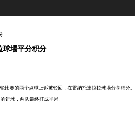
分
拉拉球場平分积分
季意甲第30轮比赛的两个点球上诉被驳回，在雷納托達拉拉球場分享积分
钟的进球，两队最终打成平局。