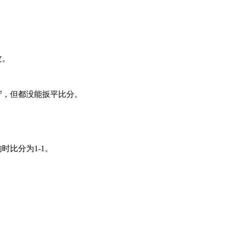
攻。
守，但都没能扳平比分。
时比分为1-1。