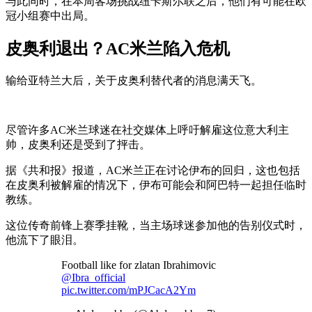
与此同时，在本周客场挑战纽卡斯尔联之后，他们有可能在欧
冠小组赛中出局。
皮奥利退出？AC米兰陷入危机
输给亚特兰大后，关于皮奥利替代者的消息满天飞。
尽管许多AC米兰球迷在社交媒体上呼吁解雇这位意大利主
帅，皮奥利还是受到了抨击。
据《共和报》报道，AC米兰正在讨论伊布的回归，这也包括
在皮奥利被解雇的情况下，伊布可能会和阿巴特一起担任临时
教练。
这位传奇前锋上赛季挂靴，当主场球迷参加他的告别仪式时，
他流下了眼泪。
Football like for zlatan Ibrahimovic
@Ibra_official
pic.twitter.com/mPJCacA2Ym