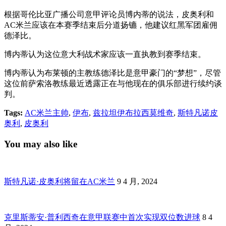
根据哥伦比亚广播公司意甲评论员博内蒂的说法，皮奥利和
AC米兰应该在本赛季结束后分道扬镳，他建议红黑军团雇佣
德泽比。
博内蒂认为这位意大利战术家应该一直执教到赛季结束。
博内蒂认为布莱顿的主教练德泽比是意甲豪门的“梦想”，尽管
这位前萨索洛教练最近透露正在与他现在的俱乐部进行续约谈
判。
Tags:
AC米兰主帅
,
伊布
,
兹拉坦伊布拉西莫维奇
,
斯特凡诺皮
奥利
,
皮奥利
You may also like
斯特凡诺·皮奥利将留在AC米兰
9 4 月, 2024
克里斯蒂安·普利西奇在意甲联赛中首次实现双位数进球
8 4