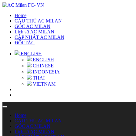
Home
CẦU THỦ AC MILAN
GÓC AC MILAN
Lịch sử AC MILAN
CẬP NHẬT AC MILAN
ĐỐI TÁC
ENGLISH
ENGLISH
CHINESE
INDONESIA
THAI
VIETNAM
Home
CẦU THỦ AC MILAN
GÓC AC MILAN
Lịch sử AC MILAN