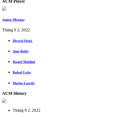
ACM Player
Junior Messias
Tháng 9 2, 2022
Divock Origi
Ante Rebić
Daniel Maldini
Rafael Leão
Marko Lazetić
ACM History
Tháng 9 2, 2022