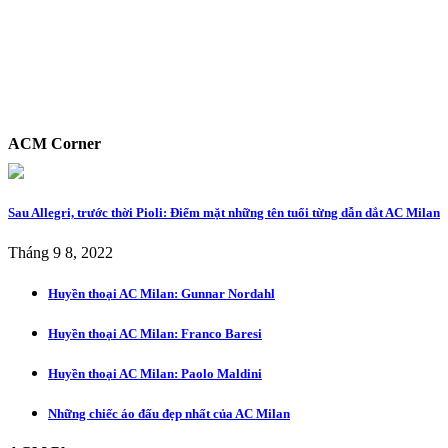
ACM Corner
Sau Allegri, trước thời Pioli: Điểm mặt những tên tuổi từng dẫn dắt AC Milan
Tháng 9 8, 2022
Huyền thoại AC Milan: Gunnar Nordahl
Huyền thoại AC Milan: Franco Baresi
Huyền thoại AC Milan: Paolo Maldini
Những chiếc áo đấu đẹp nhất của AC Milan