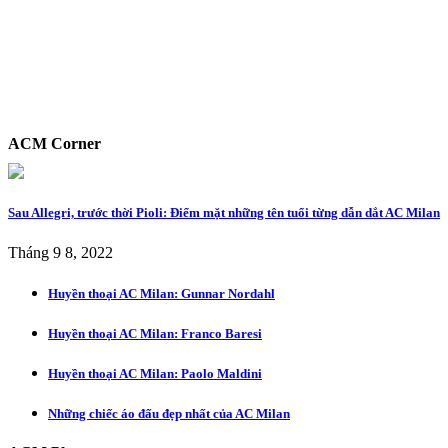
ACM Corner
Sau Allegri, trước thời Pioli: Điểm mặt những tên tuổi từng dẫn dắt AC Milan
Tháng 9 8, 2022
Huyền thoại AC Milan: Gunnar Nordahl
Huyền thoại AC Milan: Franco Baresi
Huyền thoại AC Milan: Paolo Maldini
Những chiếc áo đấu đẹp nhất của AC Milan