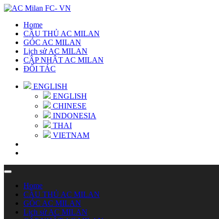
Home
CẦU THỦ AC MILAN
GÓC AC MILAN
Lịch sử AC MILAN
CẬP NHẬT AC MILAN
ĐỐI TÁC
ENGLISH
ENGLISH
CHINESE
INDONESIA
THAI
VIETNAM
Home
CẦU THỦ AC MILAN
GÓC AC MILAN
Lịch sử AC MILAN