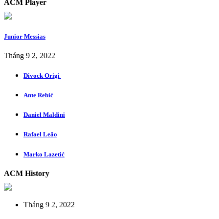
ACM Player
Junior Messias
Tháng 9 2, 2022
Divock Origi
Ante Rebić
Daniel Maldini
Rafael Leão
Marko Lazetić
ACM History
Tháng 9 2, 2022