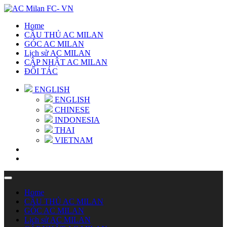
Home
CẦU THỦ AC MILAN
GÓC AC MILAN
Lịch sử AC MILAN
CẬP NHẬT AC MILAN
ĐỐI TÁC
ENGLISH
ENGLISH
CHINESE
INDONESIA
THAI
VIETNAM
Home
CẦU THỦ AC MILAN
GÓC AC MILAN
Lịch sử AC MILAN