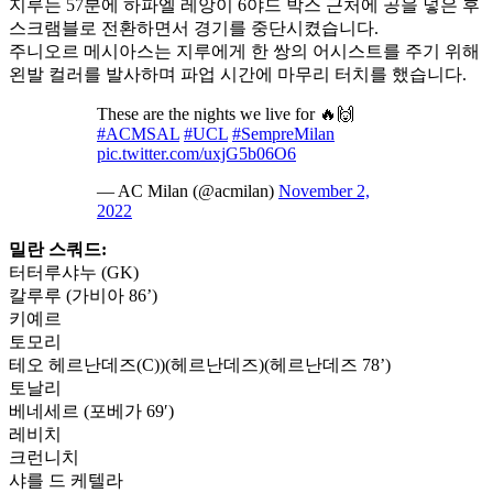
지루는 57분에 하파엘 레앙이 6야드 박스 근처에 공을 넣은 후
스크램블로 전환하면서 경기를 중단시켰습니다.
주니오르 메시아스는 지루에게 한 쌍의 어시스트를 주기 위해
왼발 컬러를 발사하며 파업 시간에 마무리 터치를 했습니다.
These are the nights we live for 🔥🙌
#ACMSAL
#UCL
#SempreMilan
pic.twitter.com/uxjG5b06O6
— AC Milan (@acmilan)
November 2,
2022
밀란 스쿼드:
터터루샤누 (GK)
칼루루 (가비아 86’)
키예르
토모리
테오 헤르난데즈(C))(헤르난데즈)(헤르난데즈 78’)
토날리
베네세르 (포베가 69′)
레비치
크런니치
샤를 드 케텔라