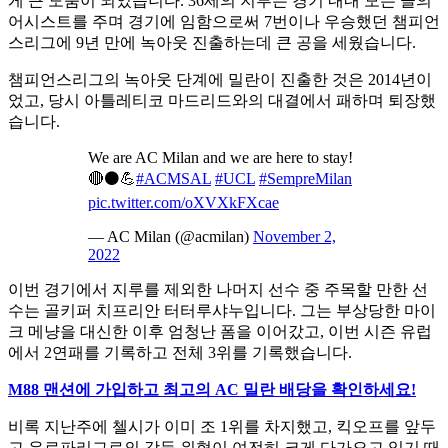
게 큰 도움이 되었습니다. 36세의 지루는 경기 내내 모든 골의
어시스트를 주며 경기에 임함으로써 7번이나 우승했던 챔피언
스리그에 9년 만에 녹아웃 진출하는데 큰 공을 세웠습니다.
챔피언스리그의 녹아웃 단계에 밀란이 진출한 것은 2014년이
었고, 당시 아틀레티코 마드리드와의 대결에서 패하며 퇴장했
습니다.
We are AC Milan and we are here to stay!
🔴⚫💪
#ACMSAL
#UCL
#SempreMilan
pic.twitter.com/oXVXkFXcae
— AC Milan (@acmilan)
November 2,
2022
이번 경기에서 지루를 제외한 나머지 선수 중 주목할 만한 선
수는 골키퍼 치프리안 터터루샤누입니다. 그는 부상당한 마이
크 메냥을 대신한 이후 엄청난 폼을 이어갔고, 이번 시즌 유럽
에서 2연패를 기록하고 전체 3위를 기록했습니다.
M88 맨션에 가입하고 최고의 AC 밀란 배당을 확인하세요!
비록 지난주에 첼시가 이미 조 1위를 차지했고, 킥오프를 앞두
고 유로파리그로의 강등 위협이 여전히 크게 다가오고 있기 때