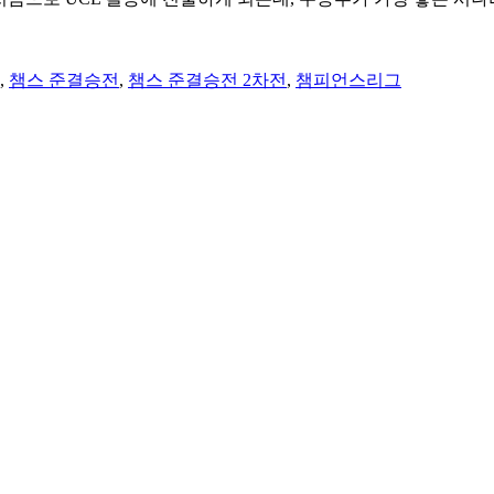
,
챔스 준결승전
,
챔스 준결승전 2차전
,
챔피언스리그