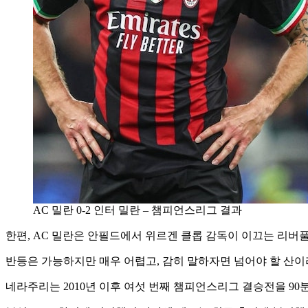
AC 밀란 0-2 인터 밀란 – 챔피언스리그 결과
한편, AC 밀란은 안필드에서 위르겐 클롭 감독이 이끄는 리버풀
반등은 가능하지만 매우 어렵고, 감히 말하자면 넘어야 할 산이
네라주리는 2010년 이후 여섯 번째 챔피언스리그 결승전을 90