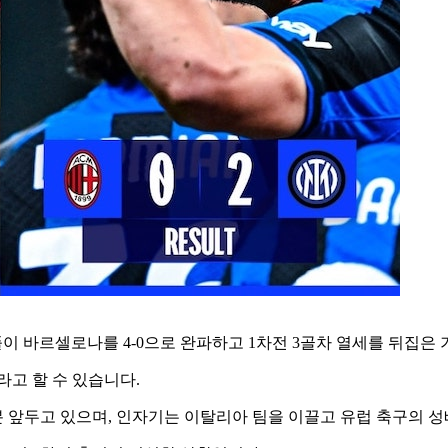
이 바르셀로나를 4-0으로 완파하고 1차전 3골차 열세를 뒤집은 
라고 할 수 있습니다.
분 앞두고 있으며, 인자기는 이탈리아 팀을 이끌고 유럽 축구의 성