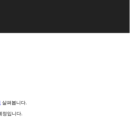
지
살펴봅니다.
예정입니다.