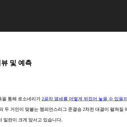
리뷰 및 예측
예측을 통해 로소네리가
2골차 열세를 어떻게 뒤집어 놓을 수 있을
의 두 거인이 맞붙는 챔피언스리그 준결승 2차전 대결이 펼쳐질 
 밀란이 크게 앞서고 있습니다.