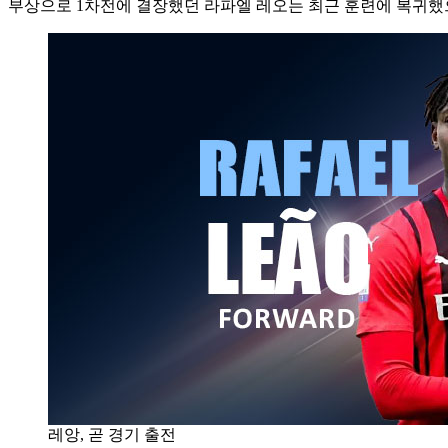
부상으로 1차전에 결장했던 라파엘 레오는 최근 훈련에 복귀했
레앙, 곧 경기 출전