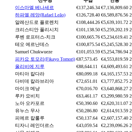
선수명
주급
연봉
이스마엘 베나세르
€137,246.34
€7,136,809.60
하파엘 레앙(Rafael Leão)
€126,728.40
€6,589,876.56
알레산드로 플로렌치
€108,444.26
€5,639,101.72
크리스티안 풀리시치
€101,138.50
€5,259,202.19
루벤 로프터스-치크
€100,665.76
€5,234,619.41
테오 에르난데스
€100,875.54
€5,245,528.30
Samuel Chukwueze
€101,053.59
€5,254,786.94
피카요 토모리(Fikayo Tomori)
€87,573.45
€4,553,819.59
올리비에 지루
€88,644.11
€4,609,493.61
마티아 칼다라
€80,099.18
€4,165,157.53
다비데 칼라브리아
€72,651.01
€3,777,852.75
마이크 메냥
€70,016.70
€3,640,868.27
루카 요비치
€63,461.17
€3,299,980.59
노아 오카포르
€50,390.60
€2,620,311.07
유누스 무사
€50,286.80
€2,614,913.59
피에르 칼룰루
€50,137.64
€2,607,157.40
티자니 레인더르스
€43,059.54
€2,239,096.26