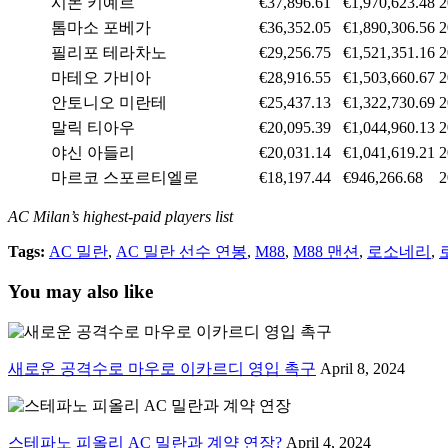
시몬 키예르
€37,896.61
€1,970,623.48
톰마소 포베가
€36,352.05
€1,890,306.56
필리포 테라차노
€29,256.75
€1,521,351.16
마테오 가비아
€28,916.55
€1,503,660.67
안토니오 미란테
€25,437.13
€1,322,730.69
말릭 티아우
€20,095.39
€1,044,960.13
야신 아들리
€20,031.14
€1,041,619.21
마르코 스포르티엘로
€18,197.44
€946,266.68
AC Milan’s highest-paid players list
Tags:
AC 밀란
,
AC 밀란 선수 연봉
,
M88
,
M88 맨션
,
로소네리
,
You may also like
새로운 공격수로 마우로 이카르디 영입 촉구
April 8, 2024
스테파노 피올리 AC 밀란과 계약 연장?
April 4, 2024