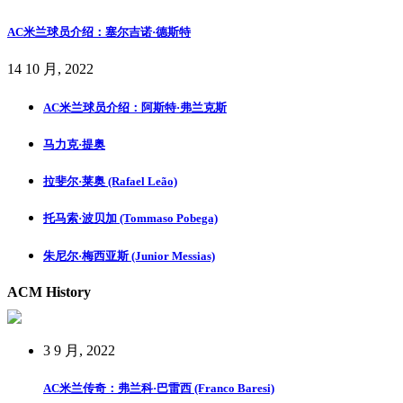
AC米兰球员介绍：塞尔吉诺·德斯特
14 10 月, 2022
AC米兰球员介绍：阿斯特·弗兰克斯
马力克·提奥
拉斐尔·莱奥 (Rafael Leão)
托马索·波贝加 (Tommaso Pobega)
朱尼尔·梅西亚斯 (Junior Messias)
ACM History
3 9 月, 2022
AC米兰传奇：弗兰科·巴雷西 (Franco Baresi)