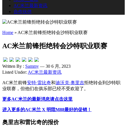
AC米兰最新资讯
合作伙伴
Home
»
AC米兰前锋拒绝转会沙特职业联赛
AC米兰前锋拒绝转会沙特职业联赛
Written By :
Sammy
— 30 6 月, 2023
Listed Under:
AC米兰最新资讯
AC米兰前锋
安特·雷比奇
和
迪沃克·奥里吉
拒绝转会到沙特职
业联赛，但他们在俱乐部已经不受欢迎了。
更多AC米兰的最新消息请点击这里
进入更多的AC米兰 X 明陞M88最好的促销！
奥里吉和雷比奇的报价