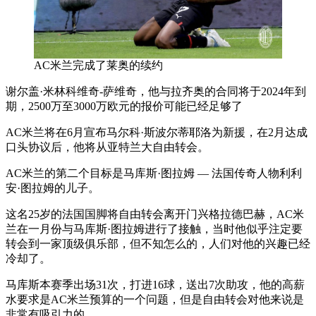
AC米兰完成了莱奥的续约
谢尔盖·米林科维奇-萨维奇，他与拉齐奥的合同将于2024年到
期，2500万至3000万欧元的报价可能已经足够了
AC米兰将在6月宣布马尔科·斯波尔蒂耶洛为新援，在2月达成
口头协议后，他将从亚特兰大自由转会。
AC米兰的第二个目标是马库斯·图拉姆 — 法国传奇人物利利
安·图拉姆的儿子。
这名25岁的法国国脚将自由转会离开门兴格拉德巴赫，AC米
兰在一月份与马库斯·图拉姆进行了接触，当时他似乎注定要
转会到一家顶级俱乐部，但不知怎么的，人们对他的兴趣已经
冷却了。
马库斯本赛季出场31次，打进16球，送出7次助攻，他的高薪
水要求是AC米兰预算的一个问题，但是自由转会对他来说是
非常有吸引力的。