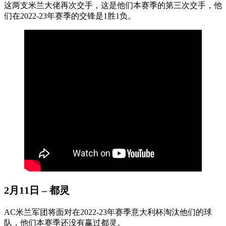
这两支米兰大佬再次交手，这是他们本赛季的第三次交手，他
们在2022-23年赛季的交锋是1胜1负。
2月11日 – 都灵
AC米兰军团将面对在2022-23年赛季意大利杯淘汰他们的球
队，他们本赛季还没有赢过都灵。