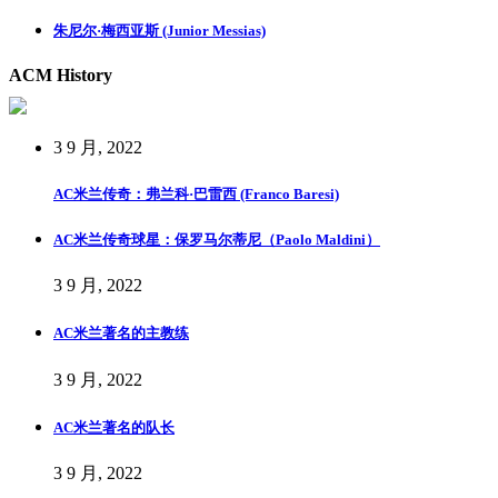
朱尼尔·梅西亚斯 (Junior Messias)
ACM History
3 9 月, 2022
AC米兰传奇：弗兰科·巴雷西 (Franco Baresi)
AC米兰传奇球星：保罗马尔蒂尼（Paolo Maldini）
3 9 月, 2022
AC米兰著名的主教练
3 9 月, 2022
AC米兰著名的队长
3 9 月, 2022