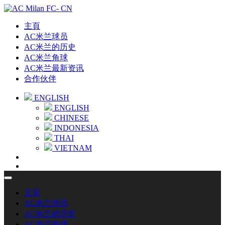
主頁
AC米兰球员
AC米兰的历史
AC米兰角球
AC米兰最新资讯
合作伙伴
ENGLISH
ENGLISH
CHINESE
INDONESIA
THAI
VIETNAM
主頁
AC米兰球员
AC米兰的历史
AC米兰角球