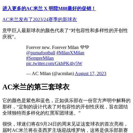
进入更多的AC米兰 X 明陞M88最好的促销！
AC米兰发布了2023/24赛季的新球衣
意甲巨人最新球衣的颜色代表了“对包容性和多样性的开创性
庆祝”。
Forever new. Forever Milan 💜💚
@pumafootball
#MilanXMilan
#SempreMilan
pic.twitter.com/GkbPK4ly5W
— AC Milan (@acmilan)
August 17, 2023
AC米兰的第三套球衣
它的颜色是紫色和蓝色，正如俱乐部在一份官方声明中解释的
那样，“定制的设计代表了对包容性的开创性庆祝，旨在团结
全球独特而多样化的红黑军团球迷。”
很快，球迷们将在9月24日的周末见证这套球衣的首次亮相，
届时AC米兰将在圣西罗主场迎战维罗纳，这将是俱乐部新赛