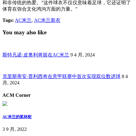
和非传统的热爱。”这件球衣不仅仅意味着足球，它还证明了
体育在弥合文化鸿沟方面的力量。”
Tags:
AC米兰
,
AC米兰新衣
You may also like
斯特凡诺·皮奥利将留在AC米兰
9 4 月, 2024
克里斯蒂安·普利西奇在意甲联赛中首次实现双位数进球
8 4
月, 2024
ACM Corner
AC米兰的奖杯柜
3 9 月, 2022