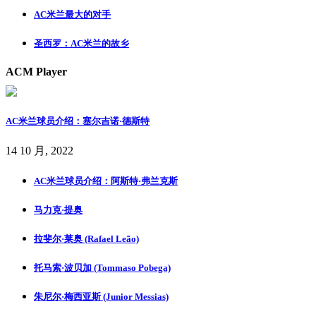
AC米兰最大的对手
圣西罗：AC米兰的故乡
ACM Player
AC米兰球员介绍：塞尔吉诺·德斯特
14 10 月, 2022
AC米兰球员介绍：阿斯特·弗兰克斯
马力克·提奥
拉斐尔·莱奥 (Rafael Leão)
托马索·波贝加 (Tommaso Pobega)
朱尼尔·梅西亚斯 (Junior Messias)