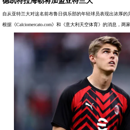
德凯特拉海勒将加盟亚特兰大
自从亚特兰大对这名前布鲁日俱乐部的年轻球员表现出浓厚的
根据《Calciomercato.com》和《意大利天空体育