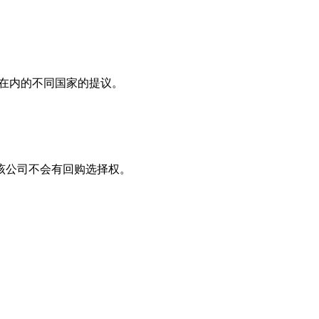
牙在内的不同国家的提议。
该公司不会有回购选择权。