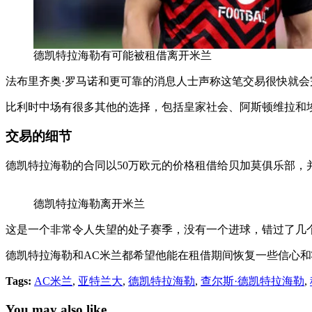
德凯特拉海勒有可能被租借离开米兰
法布里齐奥·罗马诺和更可靠的消息人士声称这笔交易很快就
比利时中场有很多其他的选择，包括皇家社会、阿斯顿维拉和
交易的细节
德凯特拉海勒的合同以50万欧元的价格租借给贝加莫俱乐部
德凯特拉海勒离开米兰
这是一个非常令人失望的处子赛季，没有一个进球，错过了几个
德凯特拉海勒和AC米兰都希望他能在租借期间恢复一些信心
Tags:
AC米兰
,
亚特兰大
,
德凯特拉海勒
,
查尔斯·德凯特拉海勒
,
You may also like