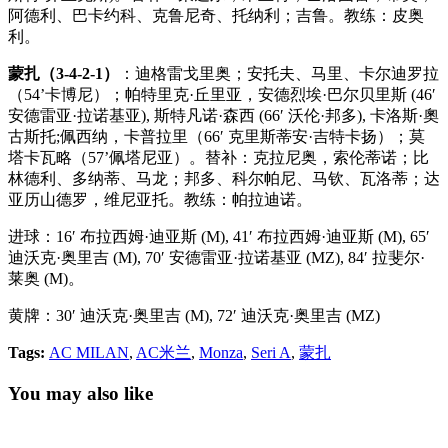
阿德利、巴卡约科、克鲁尼奇、托纳利；吉鲁。教练：皮奥
利。
蒙扎（3-4-2-1）
：迪格雷戈里奥；安托夫、马里、卡尔迪罗拉
（54’卡博尼）；帕特里克·丘里亚，安德烈埃·巴尔贝里斯 (46′
安德雷亚·拉诺基亚), 斯特凡诺·森西 (66′ 沃伦·邦多), 卡洛斯·奧
古斯托;佩西纳，卡普拉里（66′ 克里斯蒂安·吉特卡扬）；莫
塔卡瓦略（57’佩塔尼亚）。替补：克拉尼奥，索伦蒂诺；比
林德利、多纳蒂、马龙；邦多、科尔帕尼、马钦、瓦洛蒂；达
亚历山德罗，维尼亚托。教练：帕拉迪诺。
进球：16′ 布拉西姆·迪亚斯 (M), 41′ 布拉西姆·迪亚斯 (M), 65′
迪沃克·奥里吉 (M), 70′ 安德雷亚·拉诺基亚 (MZ), 84′ 拉斐尔·
莱奥 (M)。
黄牌：30′ 迪沃克·奥里吉 (M), 72′ 迪沃克·奥里吉 (MZ)
Tags:
AC MILAN
,
AC米兰
,
Monza
,
Seri A
,
蒙扎
You may also like