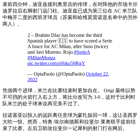
束前四分钟，迪亚兹接到奥里吉的传球，在对阵他的市场卡尔
迪罗拉后右脚射门远门柱。迪亚兹已成为第三位在 AC 米兰队
中梅开二度的西班牙球员（苏索和哈维莫雷诺是名单中的另外
两人）。
2 – Brahim Díaz has become the third
Spanish player 🇪🇸 to have scored a Serie
A brace for AC Milan, after Suso (twice)
and Javi Moreno. Rojo.
#SerieA
#MilanMonza
pic.twitter.com/pSbko59RgY
— OptaPaolo (@OptaPaolo)
October 22,
2022
凭借两个进球，米兰在比赛结束时更加自在。 Origi 最终以势
不可挡的火箭打入右上方，将比分改写为 3-0，这对于比利时
队米兰的处子球来说再完美不过了。
拉诺基亚以惊人的远距离任意球为蒙扎扳回一球，这让圣西罗
大吃一惊。然而，特奥·埃尔南德斯和拉斐尔·莱奥联手提前结
束了比赛。左后卫助攻拉斐尔一记犀利的射门打在网后。