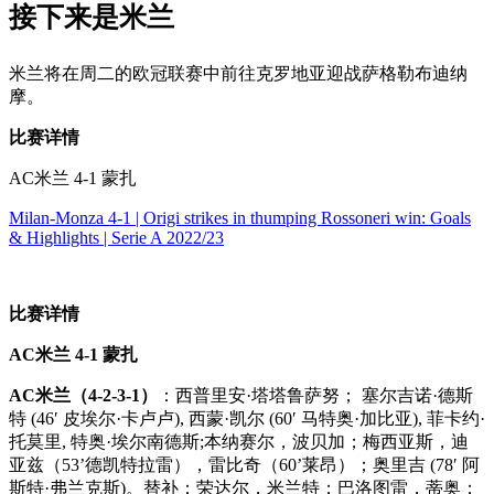
接下来是米兰
米兰将在周二的欧冠联赛中前往克罗地亚迎战萨格勒布迪纳
摩。
比赛详情
AC米兰 4-1 蒙扎
Milan-Monza 4-1 | Origi strikes in thumping Rossoneri win: Goals
& Highlights | Serie A 2022/23
比赛详情
AC米兰 4-1
蒙扎
AC米兰（4-2-3-1）
：西普里安·塔塔鲁萨努； 塞尔吉诺·德斯
特 (46′ 皮埃尔·卡卢卢), 西蒙·凯尔 (60′ 马特奥·加比亚), 菲卡约·
托莫里, 特奥·埃尔南德斯;本纳赛尔，波贝加；梅西亚斯，迪
亚兹（53’德凯特拉雷），雷比奇（60’莱昂）；奥里吉 (78′ 阿
斯特·弗兰克斯)。替补：荣达尔，米兰特；巴洛图雷，蒂奥；