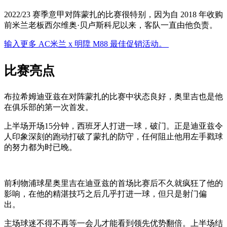
2022/23 赛季意甲对阵蒙扎的比赛很特别，因为自 2018 年收购
前米兰老板西尔维奥·贝卢斯科尼以来，客队一直由他负责。
输入更多 AC米兰 x 明陞 M88 最佳促销活动。
比赛亮点
布拉希姆迪亚兹在对阵蒙扎的比赛中状态良好，奥里吉也是他
在俱乐部的第一次首发。
上半场开场15分钟，西班牙人打进一球，破门。正是迪亚兹令
人印象深刻的跑动打破了蒙扎的防守，任何阻止他用左手戳球
的努力都为时已晚。
前利物浦球星奥里吉在迪亚兹的首场比赛后不久就疯狂了他的
影响，在他的精湛技巧之后几乎打进一球，但只是射门偏
出。
主场球迷不得不再等一会儿才能看到领先优势翻倍。上半场结