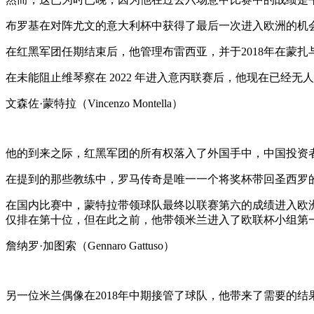
布罗基在对阵尤文的意大利杯中获得了最后一次进入欧洲的机
在红黑军团任期结束后，他管理布雷西亚，并于2018年在蒙
在未能阻止维琴察在 2022 年进入意丙联赛后，他现在已经无
文森佐·蒙特拉（Vincenzo Montella）
他的到来之际，红黑军团的所有权落入了外国手中，中国投资者李勇
在提到的那些教练中，罗马传奇是唯一一个将奖杯带回圣西罗的人
在国内比赛中，蒙特拉带领球队最终以联赛第六的成绩进入欧洲赛
仅排在第十位，但在此之前，他带领米兰进入了欧联杯小组第
詹纳罗·加图索（Gennaro Gattuso）
另一位米兰偶像在2018年中期接管了球队，他带来了需要的