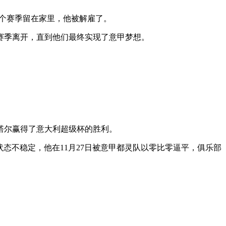
个赛季留在家里，他被解雇了。
赛季离开，直到他们最终实现了意甲梦想。
卡塔尔赢得了意大利超级杯的胜利。
状态不稳定，他在11月27日被意甲都灵队以零比零逼平，俱乐部