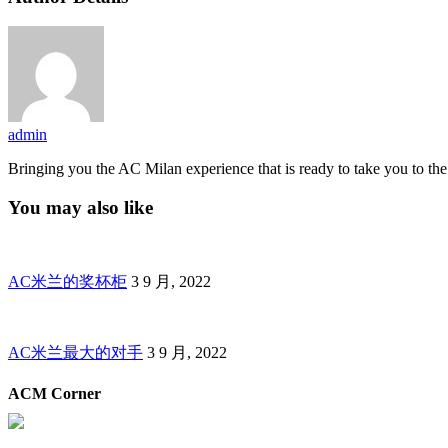
admin
Bringing you the AC Milan experience that is ready to take you to the n
You may also like
AC米兰的奖杯柜
3 9 月, 2022
AC米兰最大的对手
3 9 月, 2022
ACM Corner