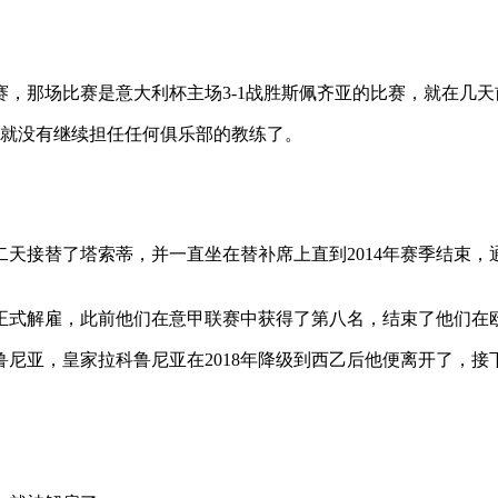
，那场比赛是意大利杯主场3-1战胜斯佩齐亚的比赛，就在几
他就没有继续担任任何俱乐部的教练了。
天接替了塔索蒂，并一直坐在替补席上直到2014年赛季结束
被正式解雇，此前他们在意甲联赛中获得了第八名，结束了他们在
尼亚，皇家拉科鲁尼亚在2018年降级到西乙后他便离开了，接下