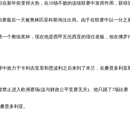
在新年前变得火热，在10场不败的连续联赛中发挥作用，获得第
。
联杯小组赛最后一天被奥林匹亚科斯淘汰出局。由于在联赛中以一
的第一个教练奖杯，现在他是西甲瓦伦西亚的现任老板，他在佛罗
赛中效力于卡利吉亚里和恩波利之后来到了米兰，在桑普多利亚
止进入欧洲赛场(这与财政公平竞赛无关)。他只踢了7场比赛，
到桑普多利亚。