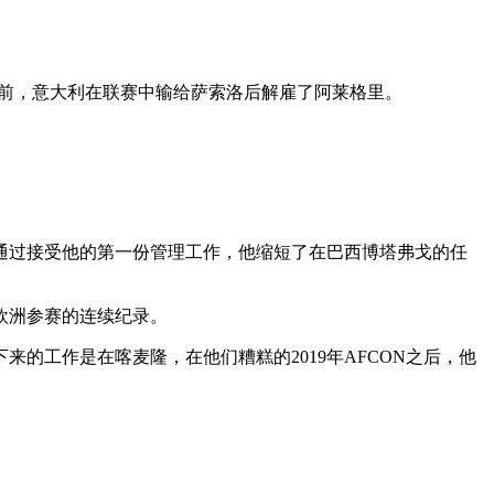
天前，意大利在联赛中输给萨索洛后解雇了阿莱格里。
，通过接受他的第一份管理工作，他缩短了在巴西博塔弗戈的任
欧洲参赛的连续纪录。
来的工作是在喀麦隆，在他们糟糕的2019年AFCON之后，他