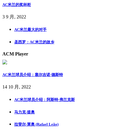
AC米兰的奖杯柜
3 9 月, 2022
AC米兰最大的对手
圣西罗：AC米兰的故乡
ACM Player
AC米兰球员介绍：塞尔吉诺·德斯特
14 10 月, 2022
AC米兰球员介绍：阿斯特·弗兰克斯
马力克·提奥
拉斐尔·莱奥 (Rafael Leão)